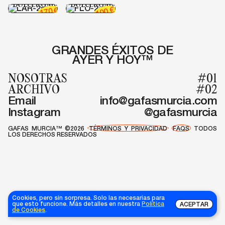
DOLCE&GABANNA
DOLCE&GABANNA
€
€
100
170
GRANDES ÉXITOS DE
AYER Y HOY™
NOSOTRAS
#01
ARCHIVO
#02
Email
info@gafasmurcia.com
Instagram
@gafasmurcia
GAFAS MURCIA™ ©2026
TÉRMINOS Y PRIVACIDAD
FAQS
TODOS
LOS DERECHOS RESERVADOS
Cookies, pero sin sorpresa. Solo las necesarias para
que esto funcione. Más detalles en nuestra
Política
ACEPTAR
de Cookies
.