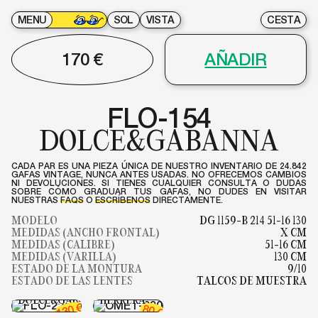
MENU
SOL
VISTA
CESTA
170
€
AÑADIR
FLO-154
DOLCE&GABANNA
CADA PAR ES UNA PIEZA ÚNICA DE NUESTRO INVENTARIO DE 24.842
GAFAS VINTAGE, NUNCA ANTES USADAS. NO OFRECEMOS CAMBIOS
NI DEVOLUCIONES. SI TIENES CUALQUIER CONSULTA O DUDAS
SOBRE CÓMO GRADUAR TUS GAFAS, NO DUDES EN VISITAR
NUESTRAS
FAQS
O
ESCRÍBENOS
DIRECTAMENTE.
MODELO
DG 1159-B 214 51-16 130
MEDIDAS (ANCHO FRONTAL)
X CM
MEDIDAS (CALIBRE)
51-16 CM
MEDIDAS (VARILLA)
130 CM
ESTADO DE LA MONTURA
9/10
OMET-090
ESTADO DE LAS LENTES
TALCOS DE MUESTRA
FLO-222
CAROLINA
DOLCE&GABANNA
HERRERA
€
80
130
€
LAR-265
FLO-221