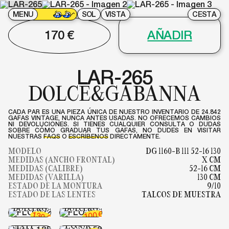
MENU
SOL
VISTA
CESTA
170
€
AÑADIR
LAR-265
DOLCE&GABANNA
CADA PAR ES UNA PIEZA ÚNICA DE NUESTRO INVENTARIO DE 24.842
GAFAS VINTAGE, NUNCA ANTES USADAS. NO OFRECEMOS CAMBIOS
NI DEVOLUCIONES. SI TIENES CUALQUIER CONSULTA O DUDAS
SOBRE CÓMO GRADUAR TUS GAFAS, NO DUDES EN VISITAR
NUESTRAS
FAQS
O
ESCRÍBENOS
DIRECTAMENTE.
MODELO
DG 1160-B 111 52-16 130
MEDIDAS (ANCHO FRONTAL)
X CM
MEDIDAS (CALIBRE)
52-16 CM
MEDIDAS (VARILLA)
130 CM
ESTADO DE LA MONTURA
9/10
ESTADO DE LAS LENTES
TALCOS DE MUESTRA
FLO-222
FLO-221
DOLCE&GABANNA
DOLCE&GABANNA
FLO-185
€
100
130
MISS
FLO-158
€
SIXTY
T.COOK