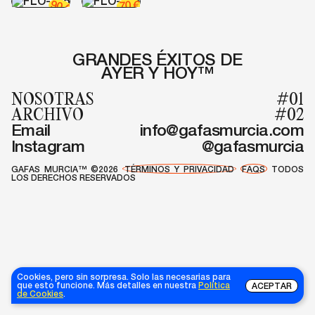
90
€
70
€
GRANDES ÉXITOS DE
AYER Y HOY™
NOSOTRAS
#01
ARCHIVO
#02
Email
info@gafasmurcia.com
Instagram
@gafasmurcia
GAFAS MURCIA™ ©2026
TÉRMINOS Y PRIVACIDAD
FAQS
TODOS
LOS DERECHOS RESERVADOS
Cookies, pero sin sorpresa. Solo las necesarias para
que esto funcione. Más detalles en nuestra
Política
ACEPTAR
de Cookies
.