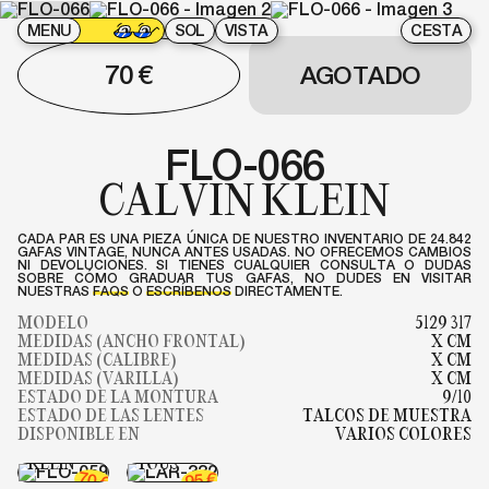
MENU
SOL
VISTA
CESTA
70
€
AGOTADO
FLO-066
CALVIN KLEIN
CADA PAR ES UNA PIEZA ÚNICA DE NUESTRO INVENTARIO DE 24.842
GAFAS VINTAGE, NUNCA ANTES USADAS. NO OFRECEMOS CAMBIOS
NI DEVOLUCIONES. SI TIENES CUALQUIER CONSULTA O DUDAS
SOBRE CÓMO GRADUAR TUS GAFAS, NO DUDES EN VISITAR
NUESTRAS
FAQS
O
ESCRÍBENOS
DIRECTAMENTE.
MODELO
5129 317
MEDIDAS (ANCHO FRONTAL)
X CM
MEDIDAS (CALIBRE)
X CM
MEDIDAS (VARILLA)
X CM
ESTADO DE LA MONTURA
9/10
ESTADO DE LAS LENTES
TALCOS DE MUESTRA
FLO-059
DISPONIBLE EN
VARIOS COLORES
CALVIN
LAR-332
KLEIN
TOUS
FLO-185
70
€
95
€
FLO-158
MISS