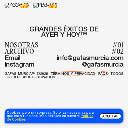
T.COOK
SIXTY
€
90
70
€
GRANDES ÉXITOS DE
AYER Y HOY™
NOSOTRAS
#01
ARCHIVO
#02
Email
info@gafasmurcia.com
Instagram
@gafasmurcia
GAFAS MURCIA™ ©2026
TÉRMINOS Y PRIVACIDAD
FAQS
TODOS
LOS DERECHOS RESERVADOS
Cookies, pero sin sorpresa. Solo las necesarias para
que esto funcione. Más detalles en nuestra
Política
ACEPTAR
de Cookies
.