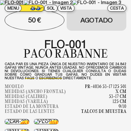
MENU
SOL
VISTA
CESTA
50
€
AGOTADO
FLO-001
PACO RABANNE
CADA PAR ES UNA PIEZA ÚNICA DE NUESTRO INVENTARIO DE 24.842
GAFAS VINTAGE, NUNCA ANTES USADAS. NO OFRECEMOS CAMBIOS
NI DEVOLUCIONES. SI TIENES CUALQUIER CONSULTA O DUDAS
SOBRE CÓMO GRADUAR TUS GAFAS, NO DUDES EN VISITAR
NUESTRAS
FAQS
O
ESCRÍBENOS
DIRECTAMENTE.
MODELO
PR-4036 53-17 125 501
MEDIDAS (ANCHO FRONTAL)
X CM
MEDIDAS (CALIBRE)
53-17 CM
MEDIDAS (VARILLA)
125 CM
ESTADO DE LA MONTURA
9/10
ESTADO DE LAS LENTES
TALCOS DE MUESTRA
LAR-332
FLO-158
TOUS
T.COOK
FLO-185
FLO-183
€
€
70
95
MISS
EXALT
SIXTY
CYCLE