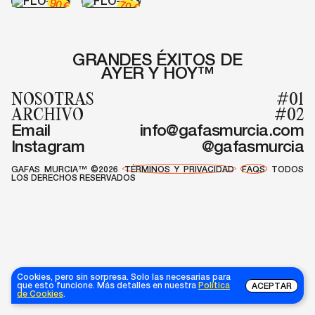
90
70
€
€
GRANDES ÉXITOS DE
AYER Y HOY™
NOSOTRAS
#01
ARCHIVO
#02
Email
info@gafasmurcia.com
Instagram
@gafasmurcia
GAFAS MURCIA™ ©2026
TÉRMINOS Y PRIVACIDAD
FAQS
TODOS
LOS DERECHOS RESERVADOS
Cookies, pero sin sorpresa. Solo las necesarias para
que esto funcione. Más detalles en nuestra
Política
ACEPTAR
de Cookies
.