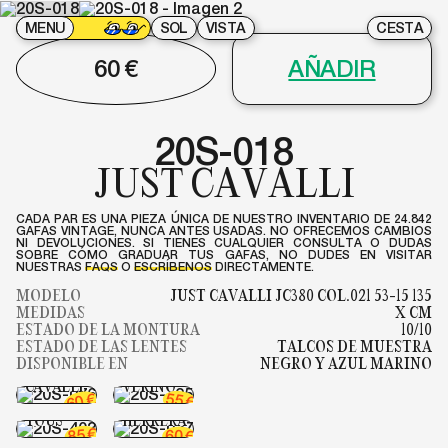
MENU
SOL
VISTA
CESTA
60
€
AÑADIR
20S-018
JUST CAVALLI
CADA PAR ES UNA PIEZA ÚNICA DE NUESTRO INVENTARIO DE 24.842
GAFAS VINTAGE, NUNCA ANTES USADAS. NO OFRECEMOS CAMBIOS
NI DEVOLUCIONES. SI TIENES CUALQUIER CONSULTA O DUDAS
SOBRE CÓMO GRADUAR TUS GAFAS, NO DUDES EN VISITAR
NUESTRAS
FAQS
O
ESCRÍBENOS
DIRECTAMENTE.
MODELO
JUST CAVALLI JC380 COL.021 53-15 135
MEDIDAS
X CM
ESTADO DE LA MONTURA
10/10
ESTADO DE LAS LENTES
TALCOS DE MUESTRA
20S-076
20S-125
DISPONIBLE EN
NEGRO Y AZUL MARINO
JUST
ROBERTO
CAVALLI
VERINO
20S-037
55
€
60
€
20S-403
CAROLINA
TOUS
HERRERA
€
85
60
€