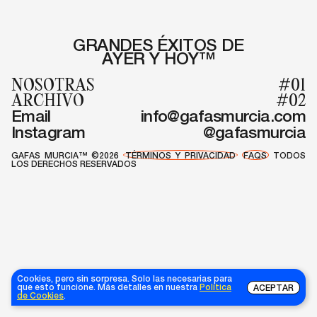
GRANDES ÉXITOS DE
AYER Y HOY™
NOSOTRAS
#01
ARCHIVO
#02
Email
info@gafasmurcia.com
Instagram
@gafasmurcia
GAFAS MURCIA™ ©2026
TÉRMINOS Y PRIVACIDAD
FAQS
TODOS
LOS DERECHOS RESERVADOS
Cookies, pero sin sorpresa. Solo las necesarias para
que esto funcione. Más detalles en nuestra
Política
ACEPTAR
de Cookies
.