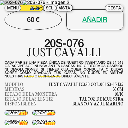
MENU
SOL
VISTA
CESTA
60
€
AÑADIR
20S-076
JUST CAVALLI
CADA PAR ES UNA PIEZA ÚNICA DE NUESTRO INVENTARIO DE 24.842
GAFAS VINTAGE, NUNCA ANTES USADAS. NO OFRECEMOS CAMBIOS
NI DEVOLUCIONES. SI TIENES CUALQUIER CONSULTA O DUDAS
SOBRE CÓMO GRADUAR TUS GAFAS, NO DUDES EN VISITAR
NUESTRAS
FAQS
O
ESCRÍBENOS
DIRECTAMENTE.
MODELO
JUST CAVALLI JC380 COL.001 53-15 135
MEDIDAS
X CM
ESTADO DE LA MONTURA
10/10
ESTADO DE LAS LENTES
TALCOS DE MUESTRA
20S-018
20S-256
DISPONIBLE EN
BLANCO Y AZUL MARINO
JUST
ADOLFO
CAVALLI
DOMINGUEZ
20S-082
€
60
€
65
PACO
20S-407
RABANNE
GUCCI
60
€
€
150