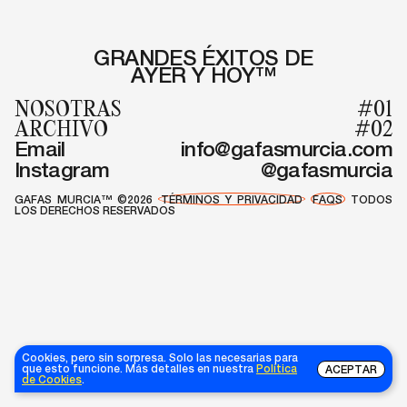
GRANDES ÉXITOS DE
AYER Y HOY™
NOSOTRAS
#01
ARCHIVO
#02
Email
info@gafasmurcia.com
Instagram
@gafasmurcia
GAFAS MURCIA™ ©2026
TÉRMINOS Y PRIVACIDAD
FAQS
TODOS
LOS DERECHOS RESERVADOS
Cookies, pero sin sorpresa. Solo las necesarias para
que esto funcione. Más detalles en nuestra
Política
ACEPTAR
de Cookies
.