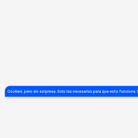
SUN-
SUN-
206
203
SUN-201
Cookies, pero sin sorpresa. Solo las necesarias para que esto funcione.
NINA
RALPH
GIANFRANCO
RICCI
LAUREN
FERRE
100
170
€
150
€
€
GRANDES ÉXITOS DE