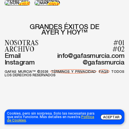
FERRE
ESCADA
€
170
150
€
GRANDES ÉXITOS DE
AYER Y HOY™
NOSOTRAS
#01
ARCHIVO
#02
Email
info@gafasmurcia.com
Instagram
@gafasmurcia
GAFAS MURCIA™ ©2026
TÉRMINOS Y PRIVACIDAD
FAQS
TODOS
LOS DERECHOS RESERVADOS
Cookies, pero sin sorpresa. Solo las necesarias para
que esto funcione. Más detalles en nuestra
Política
ACEPTAR
de Cookies
.