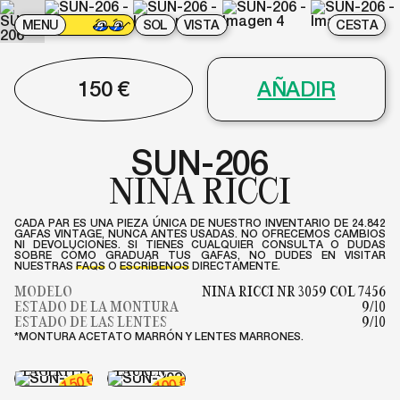
MENU
SOL
VISTA
CESTA
150
€
AÑADIR
SUN-206
NINA RICCI
CADA PAR ES UNA PIEZA ÚNICA DE NUESTRO INVENTARIO DE 24.842
GAFAS VINTAGE, NUNCA ANTES USADAS. NO OFRECEMOS CAMBIOS
NI DEVOLUCIONES. SI TIENES CUALQUIER CONSULTA O DUDAS
SOBRE CÓMO GRADUAR TUS GAFAS, NO DUDES EN VISITAR
NUESTRAS
FAQS
O
ESCRÍBENOS
DIRECTAMENTE.
MODELO
NINA RICCI NR 3059 COL 7456
ESTADO DE LA MONTURA
9/10
ESTADO DE LAS LENTES
9/10
*MONTURA ACETATO MARRÓN Y LENTES MARRONES.
SUN-203
SUN-268
RALPH
LAGERFELD
LAUREN
SUN-201
€
150
€
100
GIANFRANCO
MAK-070