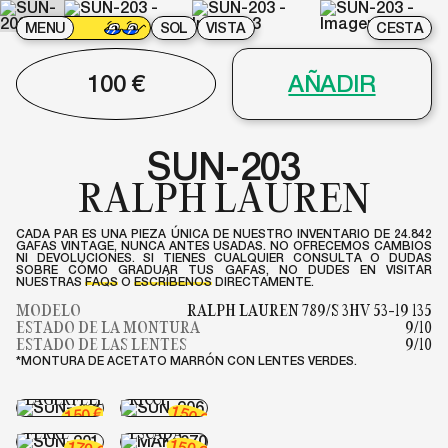
MENU
SOL
VISTA
CESTA
100
€
AÑADIR
SUN-203
RALPH LAUREN
CADA PAR ES UNA PIEZA ÚNICA DE NUESTRO INVENTARIO DE 24.842
GAFAS VINTAGE, NUNCA ANTES USADAS. NO OFRECEMOS CAMBIOS
NI DEVOLUCIONES. SI TIENES CUALQUIER CONSULTA O DUDAS
SOBRE CÓMO GRADUAR TUS GAFAS, NO DUDES EN VISITAR
NUESTRAS
FAQS
O
ESCRÍBENOS
DIRECTAMENTE.
MODELO
RALPH LAUREN 789/S 3HV 53-19 135
ESTADO DE LA MONTURA
9/10
ESTADO DE LAS LENTES
9/10
*MONTURA DE ACETATO MARRÓN CON LENTES VERDES.
SUN-206
SUN-268
NINA
LAGERFELD
RICCI
SUN-201
150
€
150
GIANFRANCO
MAK-070
€
FERRE
ESCADA
150