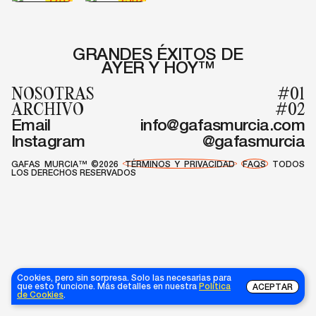
170
€
€
GRANDES ÉXITOS DE
AYER Y HOY™
NOSOTRAS
#01
ARCHIVO
#02
Email
info@gafasmurcia.com
Instagram
@gafasmurcia
GAFAS MURCIA™ ©2026
TÉRMINOS Y PRIVACIDAD
FAQS
TODOS
LOS DERECHOS RESERVADOS
Cookies, pero sin sorpresa. Solo las necesarias para
que esto funcione. Más detalles en nuestra
Política
ACEPTAR
de Cookies
.