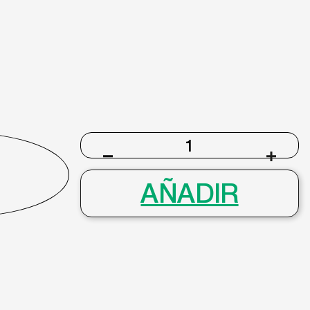
SLA-
156
cantidad
AÑADIR
info@gafasmurcia.com