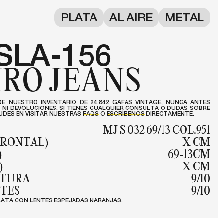
PLATA
AL AIRE
METAL
SLA-156
RO JEANS
DE NUESTRO INVENTARIO DE 24.842 GAFAS VINTAGE, NUNCA ANTES
NI DEVOLUCIONES. SI TIENES CUALQUIER CONSULTA O DUDAS SOBRE
DES EN VISITAR NUESTRAS
FAQS
O
ESCRÍBENOS
DIRECTAMENTE.
MJ S 032 69/13 COL.951
FRONTAL)
X CM
)
69-13CM
)
X CM
NTURA
9/10
NTES
9/10
LATA CON LENTES ESPEJADAS NARANJAS.