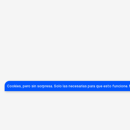
SLA-
SLA-
SLA-
153
151
154
Cookies, pero sin sorpresa. Solo las necesarias para que esto funcione.
MIRO
MIRO
MIRO
JEANS
JEANS
JEANS
€
60
60
60
€
€
GRANDES ÉXITOS DE