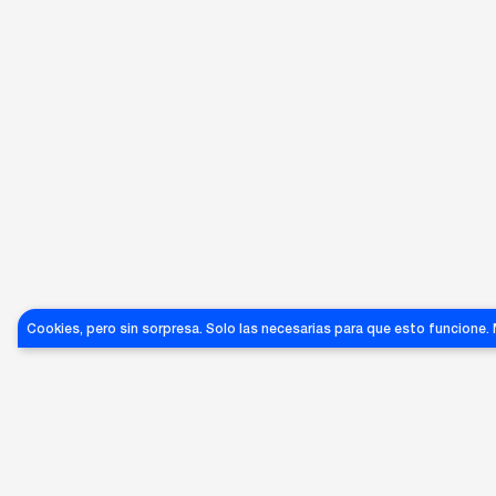
SLA-
SLA-
SLA-
154
147
153
Cookies, pero sin sorpresa. Solo las necesarias para que esto funcione.
MIRO
MIRO
MIRO
JEANS
JEANS
JEANS
€
60
60
60
€
€
GRANDES ÉXITOS DE