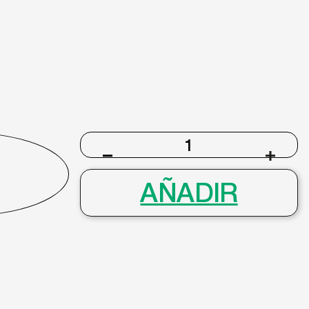
SLA-
121
cantidad
AÑADIR
info@gafasmurcia.com