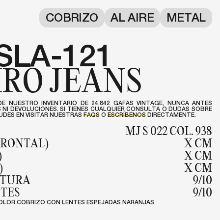
COBRIZO
AL AIRE
METAL
SLA-121
RO JEANS
DE NUESTRO INVENTARIO DE 24.842 GAFAS VINTAGE, NUNCA ANTES
NI DEVOLUCIONES. SI TIENES CUALQUIER CONSULTA O DUDAS SOBRE
DES EN VISITAR NUESTRAS
FAQS
O
ESCRÍBENOS
DIRECTAMENTE.
MJ S 022 COL. 938
FRONTAL)
X CM
)
X CM
)
X CM
NTURA
9/10
NTES
9/10
COLOR COBRIZO CON LENTES ESPEJADAS NARANJAS.