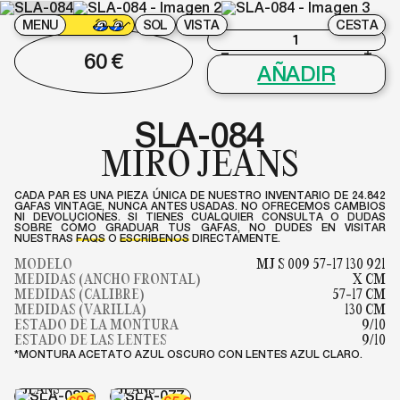
MENU
SOL
VISTA
CESTA
SLA-
60
€
084
AÑADIR
cantidad
SLA-084
MIRO JEANS
CADA PAR ES UNA PIEZA ÚNICA DE NUESTRO INVENTARIO DE 24.842
GAFAS VINTAGE, NUNCA ANTES USADAS. NO OFRECEMOS CAMBIOS
NI DEVOLUCIONES. SI TIENES CUALQUIER CONSULTA O DUDAS
SOBRE CÓMO GRADUAR TUS GAFAS, NO DUDES EN VISITAR
NUESTRAS
FAQS
O
ESCRÍBENOS
DIRECTAMENTE.
MODELO
MJ S 009 57-17 130 921
MEDIDAS (ANCHO FRONTAL)
X CM
MEDIDAS (CALIBRE)
57-17 CM
MEDIDAS (VARILLA)
130 CM
ESTADO DE LA MONTURA
9/10
ESTADO DE LAS LENTES
9/10
*MONTURA ACETATO AZUL OSCURO CON LENTES AZUL CLARO.
SLA-083
SLA-077
MIRO
MIRO
JEANS
JEANS
GOM-278
€