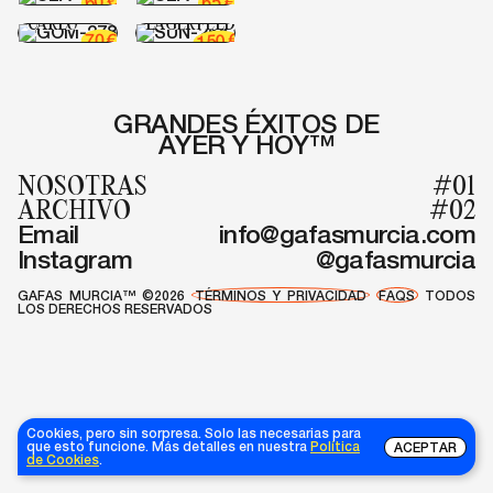
60
65
€
DIANE DE
SUN-268
CARLO
LAGERFELD
70
€
€
150
GRANDES ÉXITOS DE
AYER Y HOY™
NOSOTRAS
#01
ARCHIVO
#02
Email
info@gafasmurcia.com
Instagram
@gafasmurcia
GAFAS MURCIA™ ©2026
TÉRMINOS Y PRIVACIDAD
FAQS
TODOS
LOS DERECHOS RESERVADOS
Cookies, pero sin sorpresa. Solo las necesarias para
que esto funcione. Más detalles en nuestra
Política
ACEPTAR
de Cookies
.