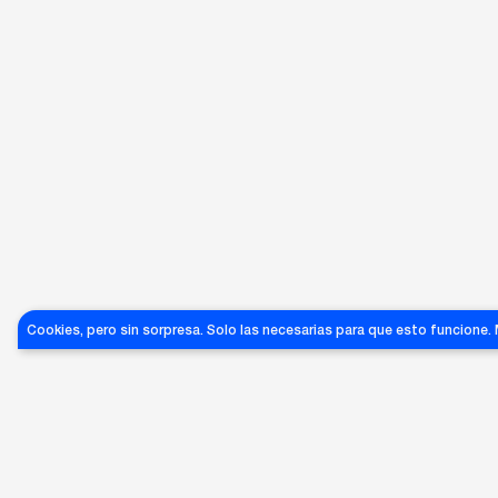
MAK-
155
AGATHA
RUIZ DE
SUN-
Cookies, pero sin sorpresa. Solo las necesarias para que esto funcione.
LA
008
BYALOS11
PRADA
SERVIN
BYALOS
150
€
€
85
60
€
GRANDES ÉXITOS DE