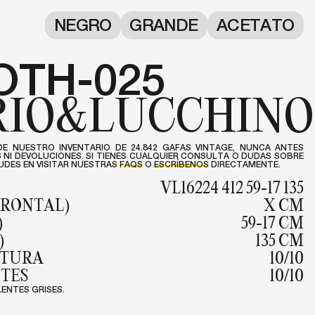
NEGRO
GRANDE
ACETATO
OTH-025
RIO&LUCCHINO
DE NUESTRO INVENTARIO DE 24.842 GAFAS VINTAGE, NUNCA ANTES
NI DEVOLUCIONES. SI TIENES CUALQUIER CONSULTA O DUDAS SOBRE
DES EN VISITAR NUESTRAS
FAQS
O
ESCRÍBENOS
DIRECTAMENTE.
VL16224 412 59-17 135
FRONTAL)
X CM
)
59-17 CM
)
135 CM
NTURA
10/10
NTES
10/10
ENTES GRISES.