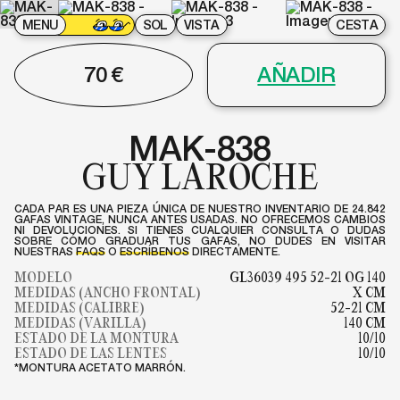
MENU
SOL
VISTA
CESTA
70
€
AÑADIR
MAK-838
GUY LAROCHE
CADA PAR ES UNA PIEZA ÚNICA DE NUESTRO INVENTARIO DE 24.842
GAFAS VINTAGE, NUNCA ANTES USADAS. NO OFRECEMOS CAMBIOS
NI DEVOLUCIONES. SI TIENES CUALQUIER CONSULTA O DUDAS
SOBRE CÓMO GRADUAR TUS GAFAS, NO DUDES EN VISITAR
NUESTRAS
FAQS
O
ESCRÍBENOS
DIRECTAMENTE.
MODELO
GL36039 495 52-21 OG 140
MEDIDAS (ANCHO FRONTAL)
X CM
MEDIDAS (CALIBRE)
52-21 CM
MEDIDAS (VARILLA)
140 CM
ESTADO DE LA MONTURA
10/10
ESTADO DE LAS LENTES
10/10
*MONTURA ACETATO MARRÓN.
SLA-210
SLA-195