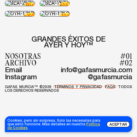
WHITEGLASS
WHITEGLASS
€
65
60
€
OTR-121B
OTR-121C
CUSTO
CUSTO
€
100
€
70
GRANDES ÉXITOS DE
AYER Y HOY™
NOSOTRAS
#01
ARCHIVO
#02
Email
info@gafasmurcia.com
Instagram
@gafasmurcia
GAFAS MURCIA™ ©2026
TÉRMINOS Y PRIVACIDAD
FAQS
TODOS
LOS DERECHOS RESERVADOS
Cookies, pero sin sorpresa. Solo las necesarias para
que esto funcione. Más detalles en nuestra
Política
ACEPTAR
de Cookies
.