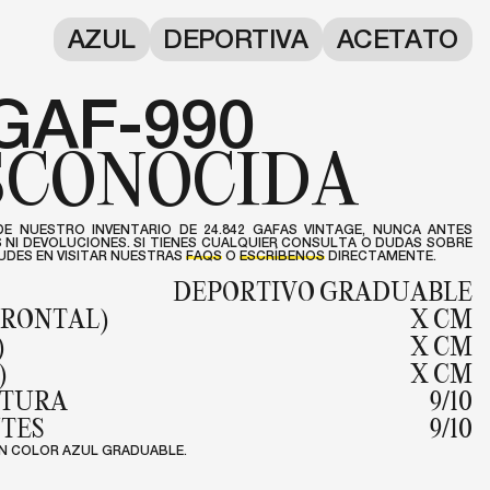
AZUL
DEPORTIVA
ACETATO
GAF-990
SCONOCIDA
DE NUESTRO INVENTARIO DE 24.842 GAFAS VINTAGE, NUNCA ANTES
NI DEVOLUCIONES. SI TIENES CUALQUIER CONSULTA O DUDAS SOBRE
DES EN VISITAR NUESTRAS
FAQS
O
ESCRÍBENOS
DIRECTAMENTE.
DEPORTIVO GRADUABLE
FRONTAL)
X CM
)
X CM
)
X CM
NTURA
9/10
NTES
9/10
N COLOR AZUL GRADUABLE.