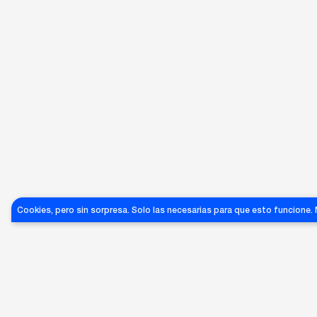
Cookies, pero sin sorpresa. Solo las necesarias para que esto funcione.
GAF-999
GAF-998
SUN-003
DESCONOCIDA
DESCONOCIDA
DESCONOCIDA
€
85
90
90
€
€
GRANDES ÉXITOS DE