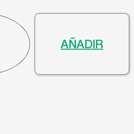
AÑADIR
€
60