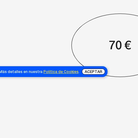
70
€
 Más detalles en nuestra
Política de Cookies
.
ACEPTAR
65
€