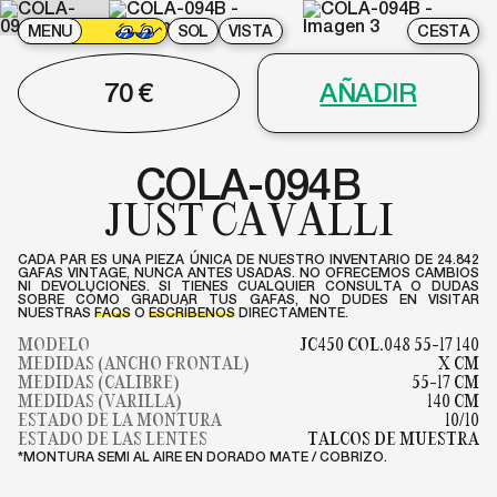
MENU
SOL
VISTA
CESTA
70
€
AÑADIR
COLA-094B
JUST CAVALLI
CADA PAR ES UNA PIEZA ÚNICA DE NUESTRO INVENTARIO DE 24.842
GAFAS VINTAGE, NUNCA ANTES USADAS. NO OFRECEMOS CAMBIOS
NI DEVOLUCIONES. SI TIENES CUALQUIER CONSULTA O DUDAS
SOBRE CÓMO GRADUAR TUS GAFAS, NO DUDES EN VISITAR
NUESTRAS
FAQS
O
ESCRÍBENOS
DIRECTAMENTE.
MODELO
JC450 COL.048 55-17 140
MEDIDAS (ANCHO FRONTAL)
X CM
MEDIDAS (CALIBRE)
55-17 CM
MEDIDAS (VARILLA)
140 CM
ESTADO DE LA MONTURA
10/10
ESTADO DE LAS LENTES
TALCOS DE MUESTRA
*MONTURA SEMI AL AIRE EN DORADO MATE / COBRIZO.
COLA-090
COLA-095B
JUST
JUST