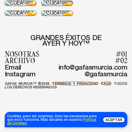
CAVALLI
CAVALLI
COLA-094
COLA-095
€
€
70
70
JUST
JUST
CAVALLI
CAVALLI
70
70
€
€
GRANDES ÉXITOS DE
AYER Y HOY™
NOSOTRAS
#01
ARCHIVO
#02
Email
info@gafasmurcia.com
Instagram
@gafasmurcia
GAFAS MURCIA™ ©2026
TÉRMINOS Y PRIVACIDAD
FAQS
TODOS
LOS DERECHOS RESERVADOS
Cookies, pero sin sorpresa. Solo las necesarias para
que esto funcione. Más detalles en nuestra
Política
ACEPTAR
de Cookies
.