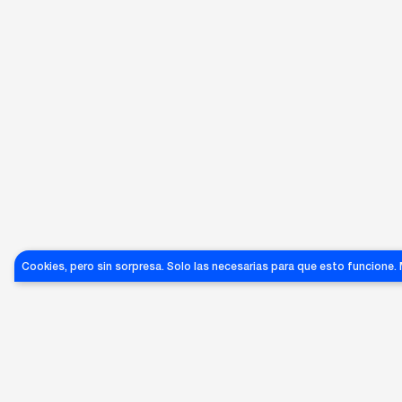
AVI-
AVI-
AVI-
Cookies, pero sin sorpresa. Solo las necesarias para que esto funcione.
200
090
058B
SABRE
SAFILO
DEFILÉ
€
80
€
65
75
€
GRANDES ÉXITOS DE