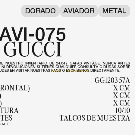
DORADO
AVIADOR
METAL
AVI-075
GUCCI
DE NUESTRO INVENTARIO DE 24.842 GAFAS VINTAGE, NUNCA ANTES
NI DEVOLUCIONES. SI TIENES CUALQUIER CONSULTA O DUDAS SOBRE
DES EN VISITAR NUESTRAS
FAQS
O
ESCRÍBENOS
DIRECTAMENTE.
GG1203 57A
FRONTAL)
X CM
)
X CM
)
X CM
NTURA
10/10
NTES
TALCOS DE MUESTRA
RADO.