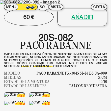
MENU
SOL
VISTA
CESTA
60
€
AÑADIR
20S-082
PACO RABANNE
CADA PAR ES UNA PIEZA ÚNICA DE NUESTRO INVENTARIO DE 24.842
GAFAS VINTAGE, NUNCA ANTES USADAS. NO OFRECEMOS CAMBIOS
NI DEVOLUCIONES. SI TIENES CUALQUIER CONSULTA O DUDAS
SOBRE CÓMO GRADUAR TUS GAFAS, NO DUDES EN VISITAR
NUESTRAS
FAQS
O
ESCRÍBENOS
DIRECTAMENTE.
MODELO
PACO RABANNE PR-3045 51-14 135 CA-009
MEDIDAS
X CM
ESTADO DE LA MONTURA
10/10
ACE-015
ACE-012
ESTADO DE LAS LENTES
TALCOS DE MUESTRA
PACO
PACO
RABANNE
RABANNE
20S-421
€
€
70
70
GIANFRANCO
20S-409
FERRE
VOGUE
€
75
170
€