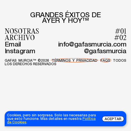
GRANDES ÉXITOS DE
AYER Y HOY™
NOSOTRAS
#01
ARCHIVO
#02
Email
info@gafasmurcia.com
Instagram
@gafasmurcia
GAFAS MURCIA™ ©2026
TÉRMINOS Y PRIVACIDAD
FAQS
TODOS
LOS DERECHOS RESERVADOS
Cookies, pero sin sorpresa. Solo las necesarias para
que esto funcione. Más detalles en nuestra
Política
ACEPTAR
de Cookies
.